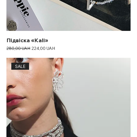
Підвіска «Kali»
Звичайна ціна
За розпродажем
280,00 UAH
224,00 UAH
SALE