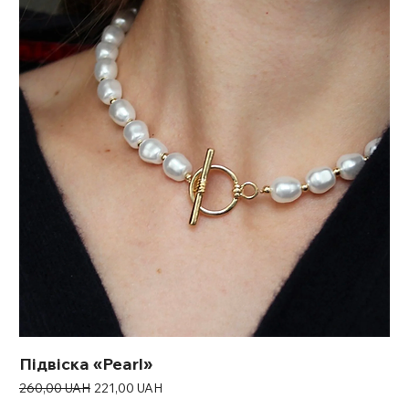
Підвіска «Pearl»
Звичайна ціна
За розпродажем
260,00 UAH
221,00 UAH