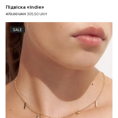
Підвіска «Indie»
Звичайна ціна
За розпродажем
470,00 UAH
305,50 UAH
SALE