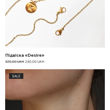
Підвіска «Desire»
Звичайна ціна
За розпродажем
320,00 UAH
240,00 UAH
SALE