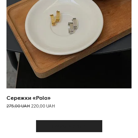
Сережки «Polo»
Звичайна ціна
За розпродажем
275,00 UAH
220,00 UAH
Показати більше