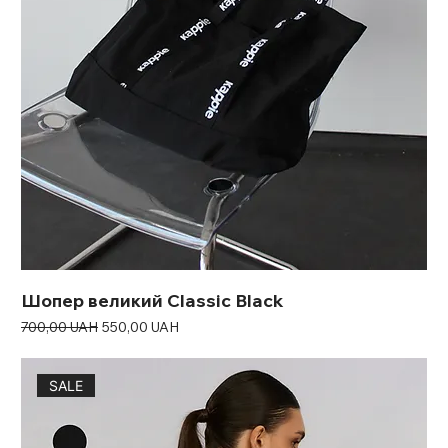
Шопер великий Classic Black
Звичайна ціна
За розпродажем
700,00 UAH
550,00 UAH
SALE