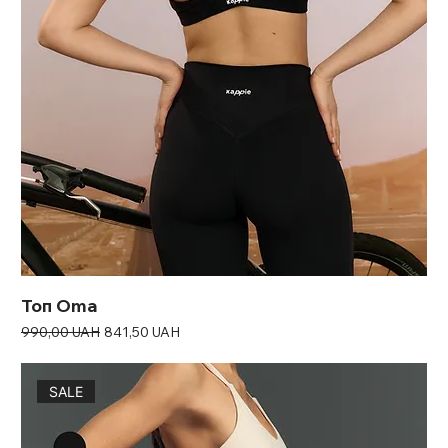
Топ Oma
Звичайна ціна
За розпродажем
990,00 UAH
841,50 UAH
SALE