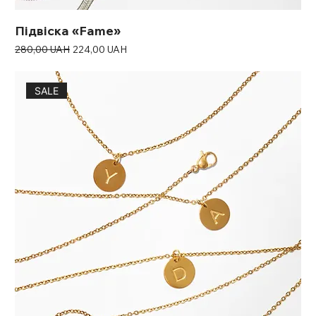
Підвіска «Fame»
Звичайна ціна
За розпродажем
280,00 UAH
224,00 UAH
SALE