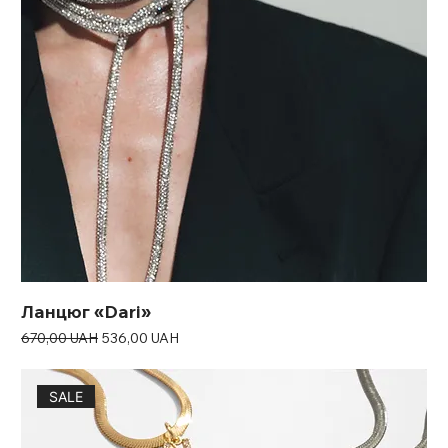
Ланцюг «Dari»
Звичайна ціна
За розпродажем
670,00 UAH
536,00 UAH
SALE