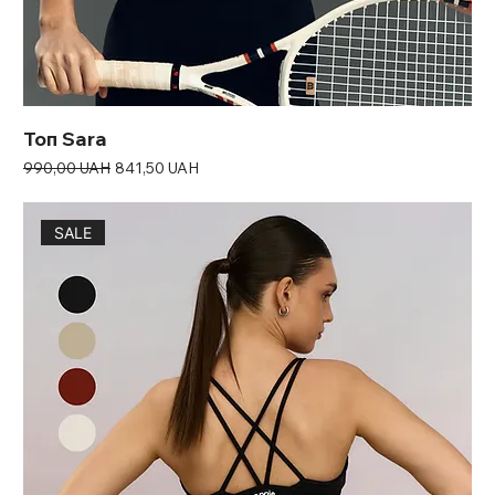
Топ Sara
Звичайна ціна
За розпродажем
990,00 UAH
841,50 UAH
SALE