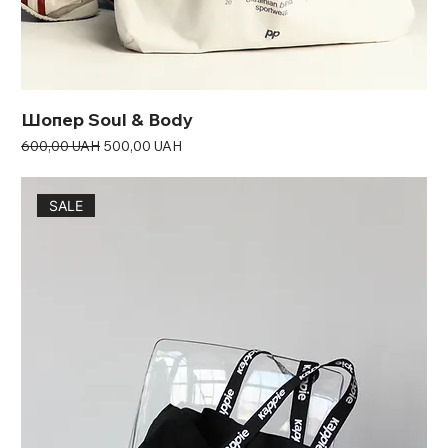
Шопер Soul & Body
Звичайна ціна
За розпродажем
600,00 UAH
500,00 UAH
SALE