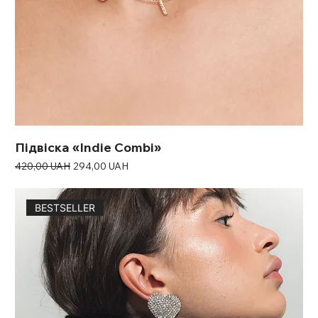
Підвіска «Indie Combi»
Звичайна ціна
За розпродажем
420,00 UAH
294,00 UAH
BESTSELLER