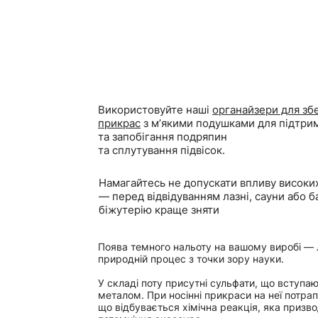
Використовуйте наші
органайзери для зб
прикрас
з мʼякими подушками для підтри
та запобігання подряпин
та сплутування підвісок.
Намагайтесь не допускати впливу високи
— перед відвідуванням лазні, сауни або 
біжутерію краще зняти
Поява темного нальоту на вашому виробі — 
природній процес з точки зору науки.
У складі поту присутні сульфати, що вступаю
металом. При носінні прикраси на неї потрап
що відбувається хімічна реакція, яка призв