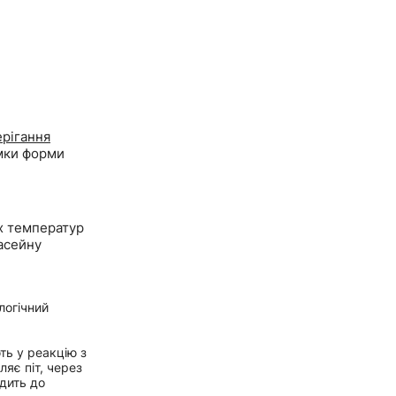
ерігання
мки форми
х температур
басейну
логічний
ть у реакцію з
ляє піт, через
одить до