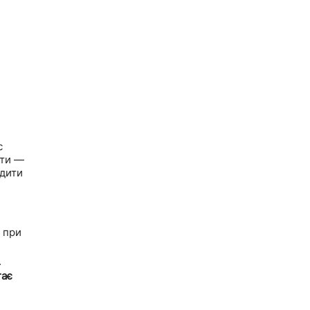
с
ати —
одити
 при
.
гає