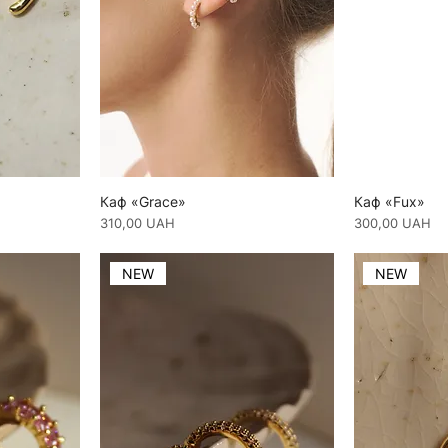
Каф «Grace»
Каф «Fux»
Ціна
Ціна
310,00 UAH
300,00 UAH
NEW
NEW