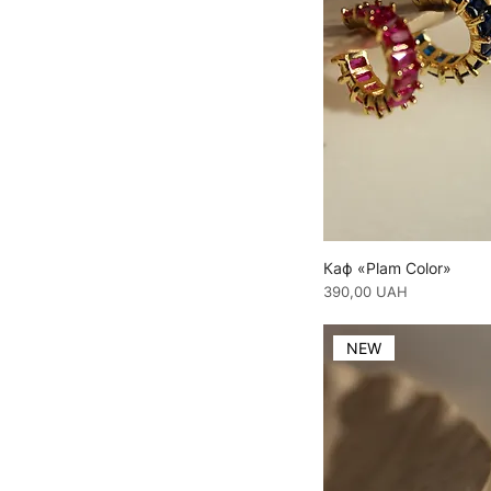
Каф «Plam Color»
Ціна
390,00 UAH
NEW