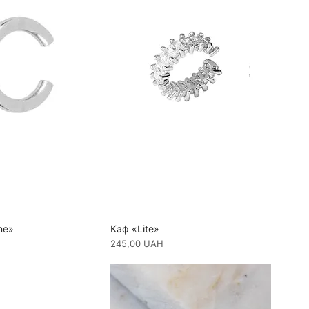
ne»
Каф «Lite»
Ціна
245,00 UAH