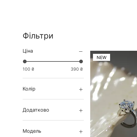
Фільтри
Ціна
NEW
100 ₴
390 ₴
Колір
Додатково
Бузковий і золота основа
Білий та золота основа
Модель
Білий та срібна основа