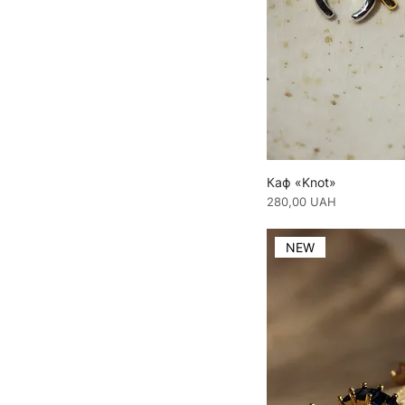
Каф «Knot»
Ціна
280,00 UAH
NEW