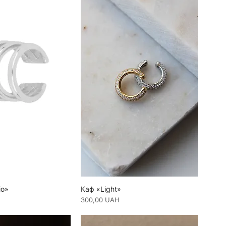
io»
Каф «Light»
Ціна
300,00 UAH