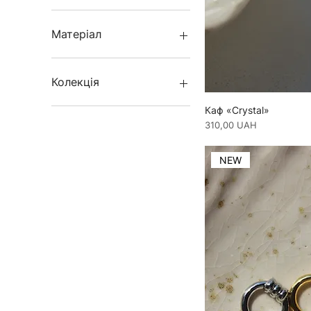
Зелений і золота основа
Shell
Рожевий і золота основа
Starfish
Матеріал
Біжутерний сплав
Перлини
Колекція
Каф «Crystal»
Перлини
Ціна
310,00 UAH
NEW