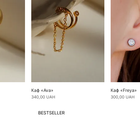
Каф «Ava»
Каф «Freya»
Ціна
Ціна
340,00 UAH
300,00 UAH
BESTSELLER