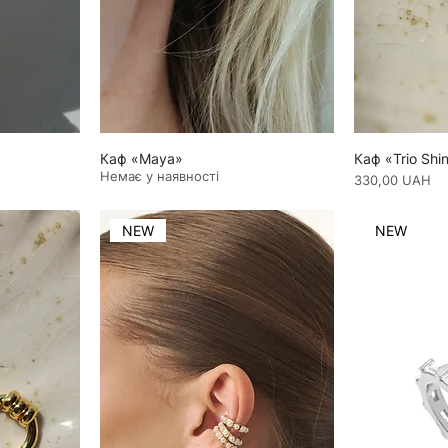
Каф «Maya»
Каф «Trio Shi
Немає у наявності
Ціна
330,00 UAH
NEW
NEW