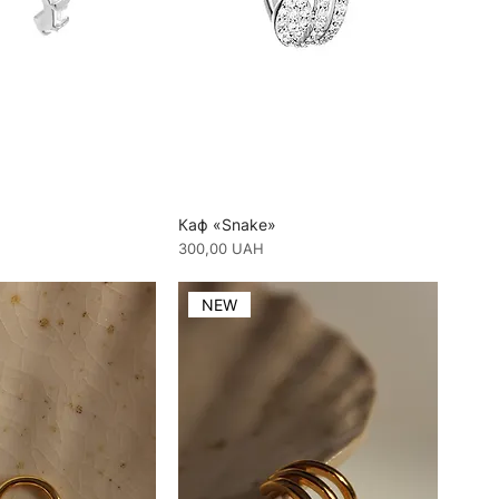
Каф «Snake»
Ціна
300,00 UAH
NEW