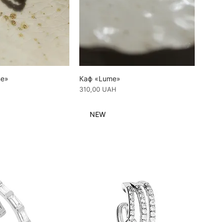
ne»
Каф «Lume»
Ціна
310,00 UAH
NEW