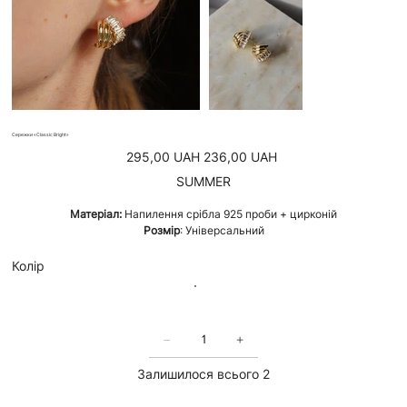
Сережки «Classic Bright»
Звичайна
Ціна
295,00 UAH
236,00 UAH
ціна
зі
знижкою
SUMMER
Матеріал:
Напилення срібла 925 проби + цирконій
Розмір
: Універсальний
Колір
Залишилося всього 2