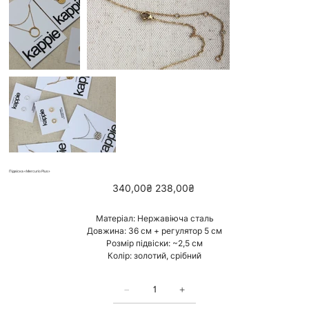
Підвіска «Mercurio Plus»
Звичайна
Ціна
340,00₴
238,00₴
ціна
зі
знижкою
Матеріал: Нержавіюча сталь
Довжина: 36 см + регулятор 5 см
Розмір підвіски: ~2,5 см
Колір: золотий, срібний