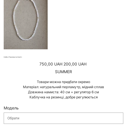
Набір «Перламутр Heart»
Звичайна
Ціна
750,00 UAH
200,00 UAH
ціна
зі
знижкою
SUMMER
Товари можна придбати окремо
Матеріал: натуральний перламутр, мідний сплав
Довжина намиста: 40 см + регулятор 6 см
Каблучка на резинці, добре регулюється
Модель