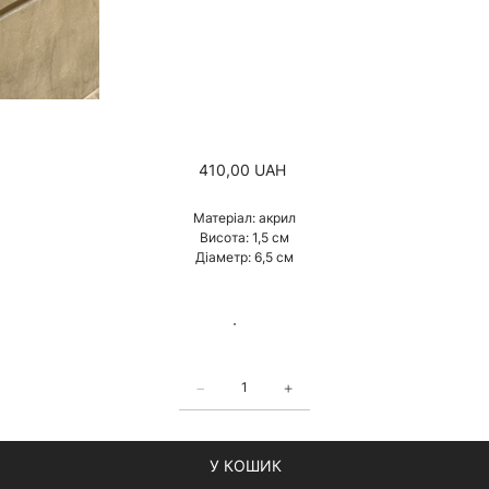
Ціна
410,00 UAH
Матеріал: акрил
Висота: 1,5 см
Діаметр: 6,5 см
У КОШИК