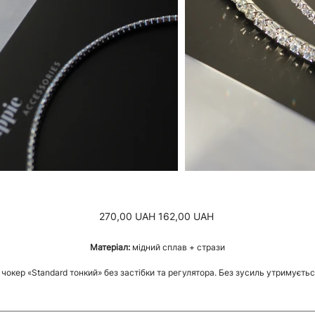
Звичайна
Ціна
270,00 UAH
162,00 UAH
ціна
зі
знижкою
Матеріал:
мідний сплав + стрази
чокер «Standard тонкий» без застібки та регулятора. Без зусиль утримуєтьс