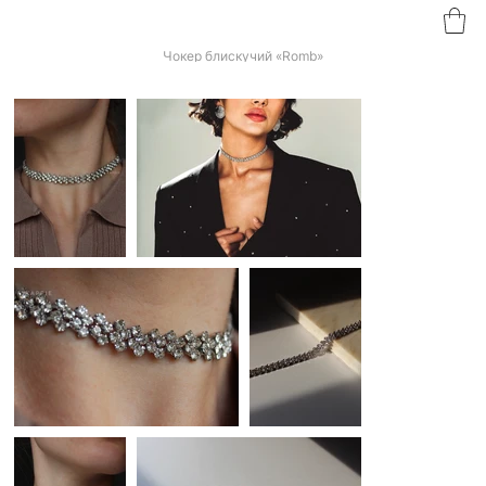
Чокер блискучий «Romb»