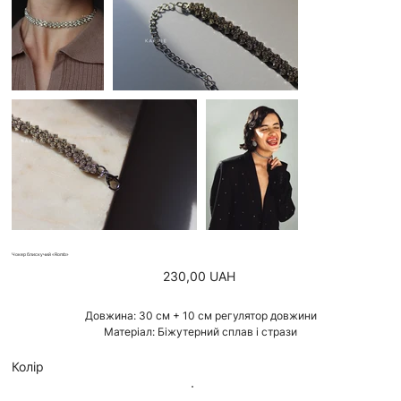
Чокер блискучий «Romb»
Ціна
230,00 UAH
Довжина: 30 см + 10 см регулятор довжини
Матеріал: Біжутерний сплав і стрази
Колір