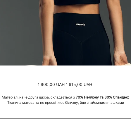
Звичайна
Ціна
1 900,00 UAH
1 615,00 UAH
ціна
зі
знижкою
Матеріал, наче друга шкіра, складається з
70% Нейлону та 30% Спандекс
Тканина матова та не просвітлює білизну, йде зі зйомними чашками