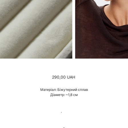
Ціна
290,00 UAH
Матеріал: Біжутерний сплав
Діаметр: ~1,8 см