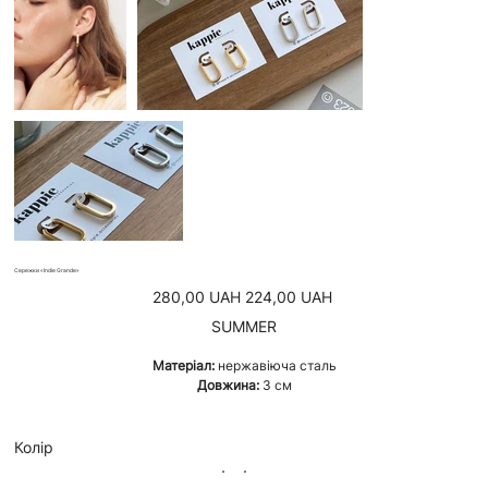
Сережки «Indie Grande»
Звичайна
Ціна
280,00 UAH
224,00 UAH
ціна
зі
знижкою
SUMMER
Матеріал:
нержавіюча сталь
Довжина:
3 см
Колір