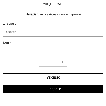
Ціна
200,00 UAH
Матеріал:
нержавіюча сталь + цирконій
Діаметр
Колір
У КОШИК
ПРИДБАТИ