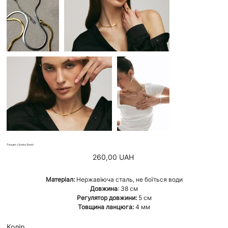
Ланцюг «Snake Steel»
Ціна
260,00 UAH
Матеріал:
Нержавіюча сталь, не боїться води
Довжина
: 38 см
Регулятор довжини:
5 см
Товщина ланцюга:
4 мм
Колір