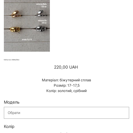
Каблучка «Mella/Ella»
Ціна
220,00 UAH
Матеріал: біжутерний сплав
Розмір: 17-17,5
Колір: золотий, срібний
Модель
Колір