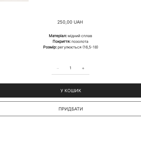
Ціна
250,00 UAH
Матеріал:
мідний сплав
Покриття:
позолота
Розмір:
регулюється (16,5-18)
У КОШИК
ПРИДБАТИ