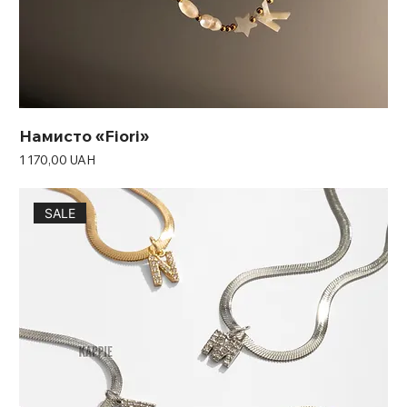
Намисто «Fiori»
Ціна
1 170,00 UAH
SALE