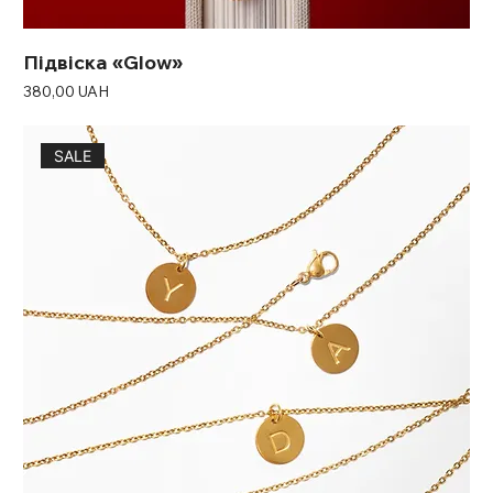
Підвіска «Glow»
Ціна
380,00 UAH
SALE