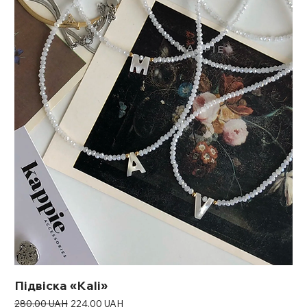
Підвіска «Kali»
Звичайна ціна
За розпродажем
280,00 UAH
224,00 UAH