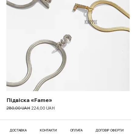
Підвіска «Fame»
Звичайна ціна
За розпродажем
280,00 UAH
224,00 UAH
ДОСТАВКА
КОНТАКТИ
ОПЛАТА
ДОГОВІР ОФЕРТИ