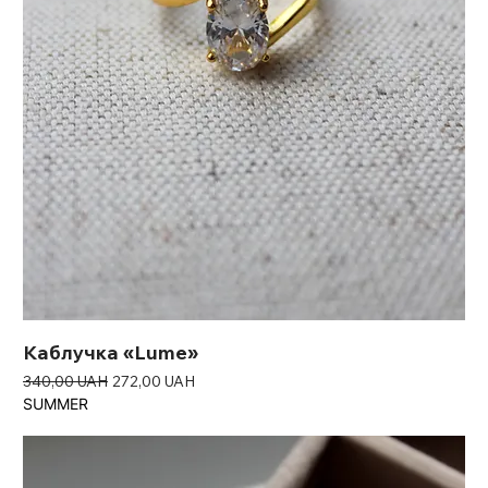
Каблучка «Lume»
Звичайна ціна
За розпродажем
340,00 UAH
272,00 UAH
SUMMER