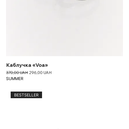
Каблучка «Voa»
Звичайна ціна
За розпродажем
370,00 UAH
296,00 UAH
SUMMER
BESTSELLER