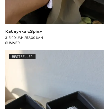
Каблучка «Spin»
Звичайна ціна
За розпродажем
315,00 UAH
252,00 UAH
SUMMER
BESTSELLER