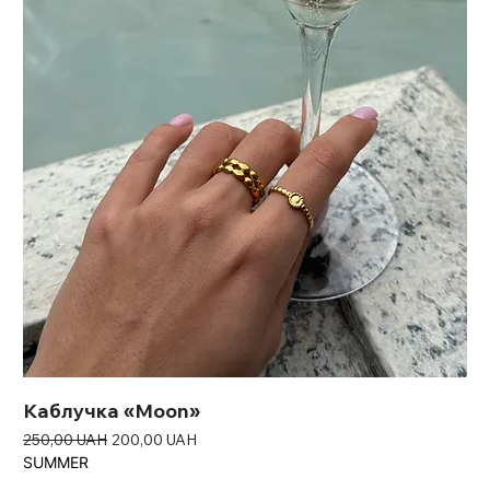
Каблучка «Moon»
Звичайна ціна
За розпродажем
250,00 UAH
200,00 UAH
SUMMER