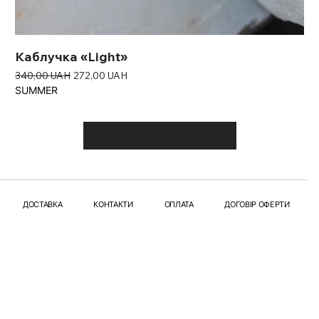
Каблучка «Light»
Звичайна ціна
За розпродажем
340,00 UAH
272,00 UAH
SUMMER
Показати більше
ДОСТАВКА
КОНТАКТИ
ОПЛАТА
ДОГОВІР ОФЕРТИ