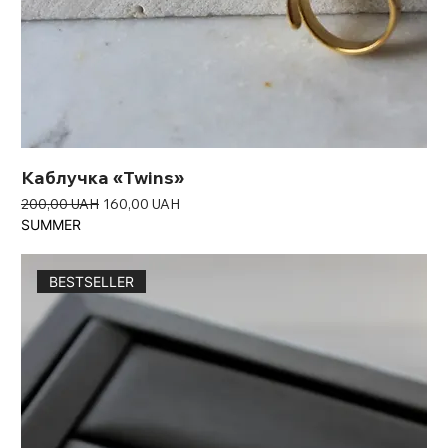
Каблучка «Twins»
Звичайна ціна
За розпродажем
200,00 UAH
160,00 UAH
SUMMER
BESTSELLER