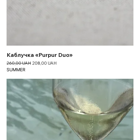
Каблучка «Purpur Duo»
Звичайна ціна
За розпродажем
260,00 UAH
208,00 UAH
SUMMER