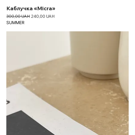
Каблучка «Micra»
Звичайна ціна
За розпродажем
300,00 UAH
240,00 UAH
SUMMER