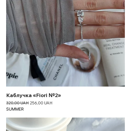
Каблучка «Fiori №2»
Звичайна ціна
За розпродажем
320,00 UAH
256,00 UAH
SUMMER