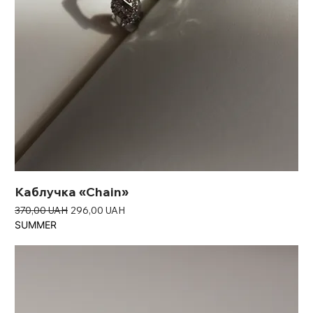
Каблучка «Chain»
Звичайна ціна
За розпродажем
370,00 UAH
296,00 UAH
SUMMER