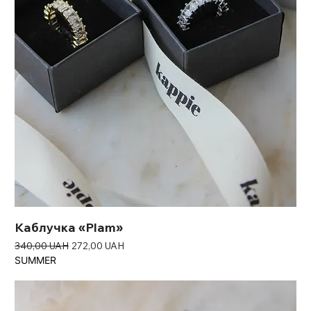
Каблучка «Plam»
Звичайна ціна
За розпродажем
340,00 UAH
272,00 UAH
SUMMER