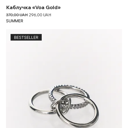
Каблучка «Voa Gold»
Звичайна ціна
За розпродажем
370,00 UAH
296,00 UAH
SUMMER
BESTSELLER