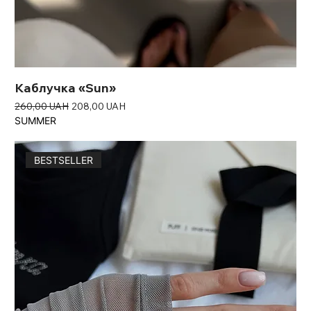
Каблучка «Sun»
Звичайна ціна
За розпродажем
260,00 UAH
208,00 UAH
SUMMER
BESTSELLER