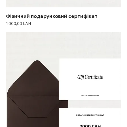
Фізичний подарунковий сертифікат
Ціна
1 000,00 UAH