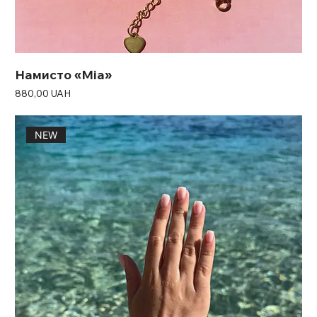
Намисто «Mia»
Ціна
880,00 UAH
NEW