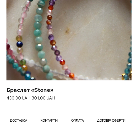
Браслет «Stone»
Звичайна ціна
За розпродажем
430,00 UAH
301,00 UAH
ДОСТАВКА
КОНТАКТИ
ОПЛАТА
ДОГОВІР ОФЕРТИ