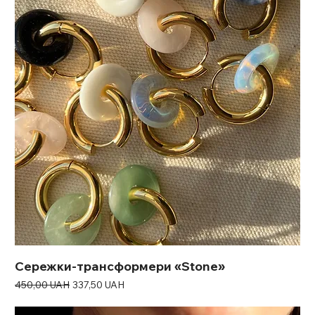
Сережки-трансформери «Stone»
Звичайна ціна
За розпродажем
450,00 UAH
337,50 UAH