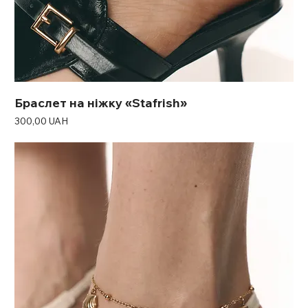
Браслет на ніжку «Stafrish»
Ціна
300,00 UAH