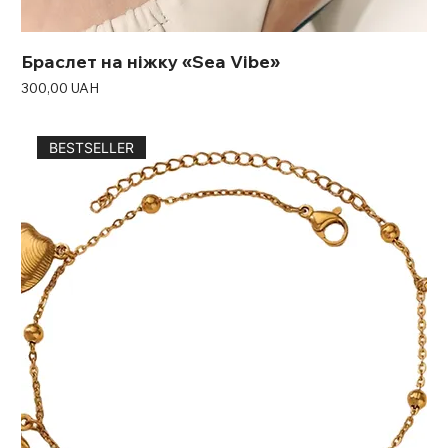
Браслет на ніжку «Sea Vibe»
Ціна
300,00 UAH
BESTSELLER