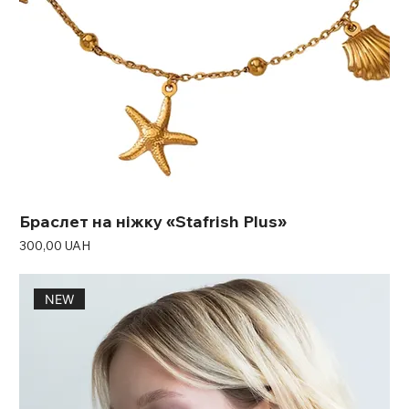
Браслет на ніжку «Stafrish Plus»
Ціна
300,00 UAH
NEW